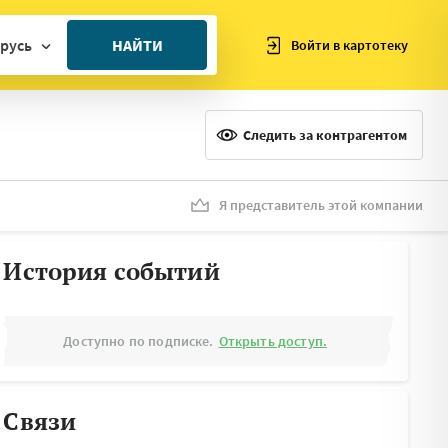
русь
НАЙТИ
Войти в картотеку
ан
ия
Следить за контрагентом
ия
ния
Я представитель этой компании
я
История событий
Доступно по подписке.
Открыть доступ.
Связи