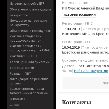
Наименование
История записей в ЕГР
ИП Хурсик Алексей Влади
Объявления о ликвидации
ИСТОРИЯ НАЗВАНИЙ
Банкротство
Имущество на торгах по
Регистрация МНС
Банкротству
17.04.2019
( 7 лет со дня р
Объявления о госзакупках
Инспекция МНС по Брестс
Участие в тендерах и
процедурах закупок
Регистрация ЕГР
Участие в тендерах и
16.04.2019
(7 лет со дня ре
процедурах закупок ГИАС
Брестский районный испо
Участник БЕЛТПП
Основной вид деятельнос
Торги ценными бумагами
Деятельность агентов по 
Торговые знаки
46190)
Найти конкурентов
Резидент ПВТ
Ликвидация по решению
Дос
органа
Задолженность перед
таможенными органами
Выписки ЕГР
Контакты
Связи