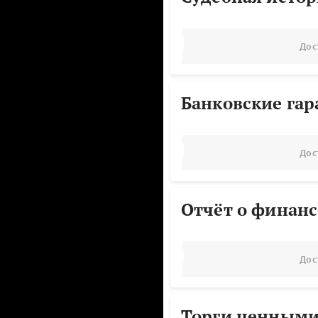
Дос
Банковские га
Дос
Отчёт о финанс
Дос
Торги ценными