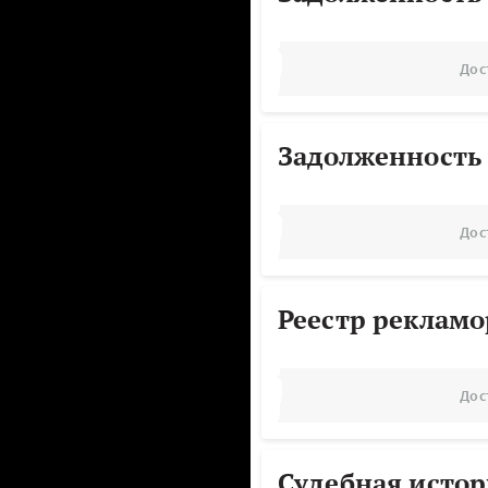
Дос
Задолженность
Дос
Реестр реклам
Дос
Судебная исто