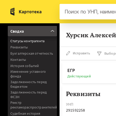
Бел
Сводка
Хурсик Алексе
Авс
Статусы контрагента
Гер
Реквизиты
Люк
Исправить
Бухгалтерская отчетность
Выбор
Контакты
Нид
История событий
Фра
ЕГР
Изменение уставного
фонда
Действующий
Мал
Задолженность перед
бюджетом
Реквизиты
Задолженность перед
ФСЗН
Реестр
УНП
рекламораспространителей
291592258
Судебная история