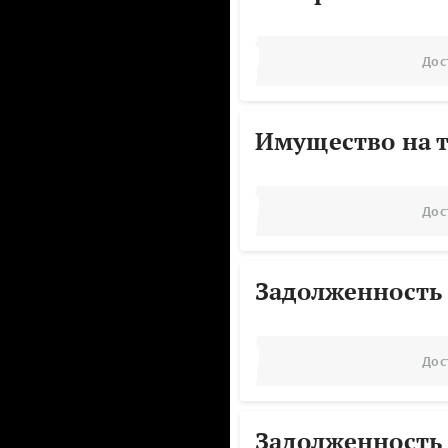
Дос
Имущество на т
Дос
Задолженность
Дос
Задолженность