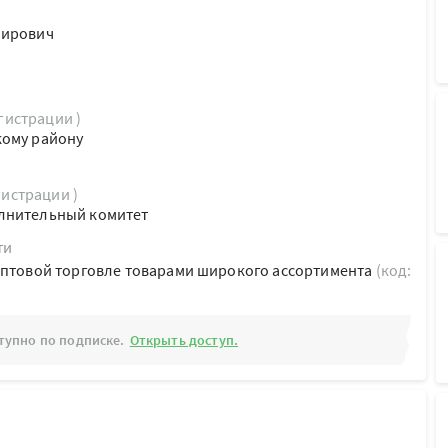
мирович
егистрации )
кому району
гистрации )
лнительный комитет
ти
оптовой торговле товарами широкого ассортимента
(код:
тупно по подписке.
Открыть доступ.