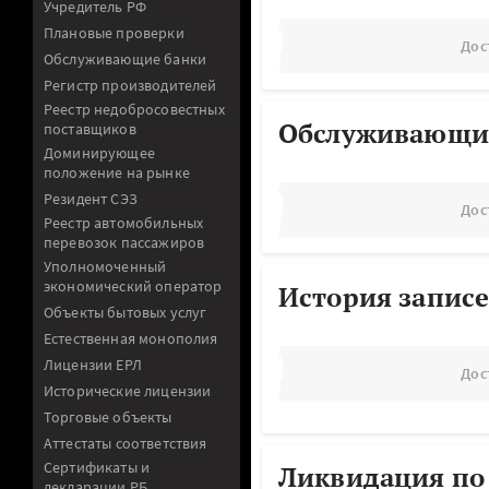
Учредитель РФ
Плановые проверки
Дос
Обслуживающие банки
Регистр производителей
Реестр недобросовестных
Обслуживающи
поставщиков
Доминирующее
положение на рынке
Резидент СЭЗ
Дос
Реестр автомобильных
перевозок пассажиров
Уполномоченный
экономический оператор
История записе
Объекты бытовых услуг
Естественная монополия
Лицензии ЕРЛ
Дос
Исторические лицензии
Торговые объекты
Аттестаты соответствия
Сертификаты и
Ликвидация по
декларации РБ