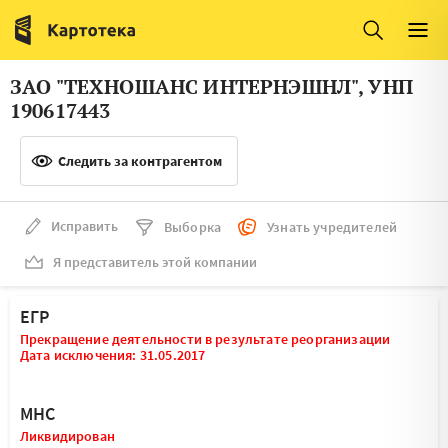
Италия
Ирландия
Люксембург
Литва
ЗАО "ТЕХНОШАНС ИНТЕРНЭШНЛ", УНП
Латвия
Македония
190617443
Нидерланды
Норвегия
Следить за контрагентом
Словения
Сербия
Франция
Финляндия
Исправить
Выборка
Узнать учредителей
Я представитель этой компании
Швеция
Эстония
Мальта
ЕГР
Прекращение деятельности в результате реорганизации
Дата исключения: 31.05.2017
МНС
Ликвидирован