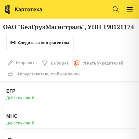
Италия
Ирландия
Люксембург
Литва
ОАО "БелГрузМагистраль", УНП 190121174
Латвия
Македония
Следить за контрагентом
Нидерланды
Норвегия
Словения
Сербия
Исправить
Выборка
Узнать учредителей
Франция
Финляндия
Я представитель этой компании
Швеция
Эстония
ЕГР
Мальта
Действующий
МНС
Действующий