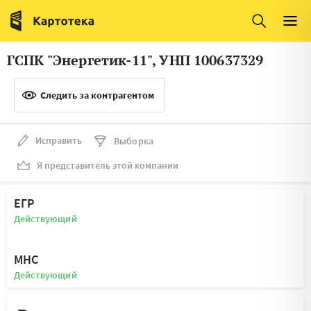
Италия
Ирландия
Люксембург
Литва
ГСПК "Энергетик-11", УНП 100637329
Латвия
Македония
Следить за контрагентом
Нидерланды
Норвегия
Словения
Сербия
Исправить
Выборка
Франция
Финляндия
Я представитель этой компании
Швеция
Эстония
ЕГР
Мальта
Действующий
МНС
Действующий