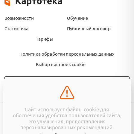
Возможности
Обучение
Статистика
Публичный договор
Тарифы
Политика обработки персональных данных
Выбор настроек cookie
НАПИСАТЬ ПИСЬМО
Сайт использует файлы cookie для
обеспечения удобства пользователей сайта,
©2015 - 2026 Kartoteka.by Все права защищены.
его улучшения, предоставления
персонализированных рекомендаций.
+375 (29) 17-383-17
ООО «Картотека»