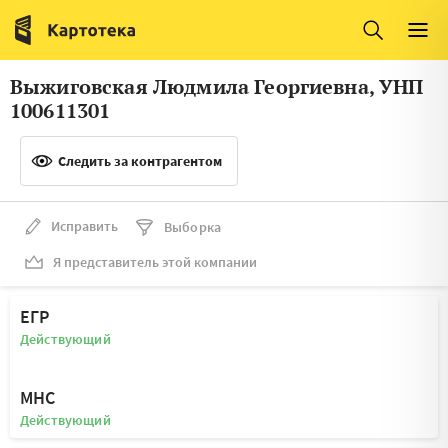
Италия
Ирландия
Люксембург
Литва
Выжиговская Людмила Георгиевна, УНП
Латвия
Македония
100611301
Нидерланды
Норвегия
Следить за контрагентом
Словения
Сербия
Франция
Финляндия
Исправить
Выборка
Я представитель этой компании
Швеция
Эстония
Мальта
ЕГР
Действующий
МНС
Действующий